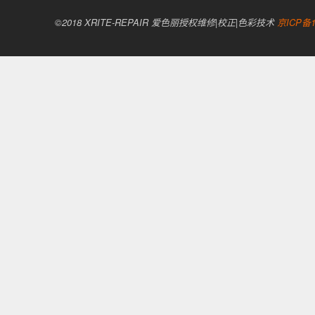
©2018 XRITE-REPAIR 爱色丽授权维修|校正|色彩技术
京ICP备1