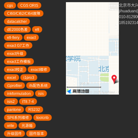
北京市大兴
cgs
CGS ORIS
jihuadua
CI60/CI62/CI64故障
010-81290
datacatcher
18519231
dE2000色差
efi
efi-fiery
exact
exact G7工作
exact升级
exact工作模板
exact校正
exact维修
excel
i1pro3
200 米
i1profiler
ifs配色系统
© 2026 AutoNavi
- GS(2019)63
inkformulation
isis
isis2
IT8.7-4
pantone
RS232
SP6系列维修
toolcrib
xrite
光源箱
升级固件
固件版本