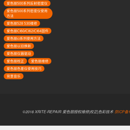
爱色丽500系列反射密度仪
爱色丽500系列密度仪使用
方法
爱色丽528 530维修
爱色丽CI60/CI62/CI64固件
爱色丽ci系列使用方法
爱色丽以旧换新
爱色丽仪器驱动
爱色丽校正
爱色丽维修
爱色丽色差仪使用技巧
背景音乐
©2018 XRITE-REPAIR 爱色丽授权维修|校正|色彩技术
京ICP备1