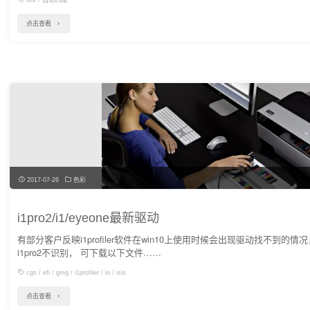
isis
/
自动扫描
"爱
点击查看
色
丽
自
动
色
表
阅
读
2017-07-26
色彩
器
isis
i1pro2/i1/eyeone最新驱动
一
有部分客户反映i1profiler软件在win10上使用时候会出现驱动找不到的情况
代
i1pro2不识别， 可下载以下文件……
即
cgs
/
efi
/
gmg
/
i1profiler
/
io
/
isis
将
"i1pro2/i1/eyeone
点击查看
停