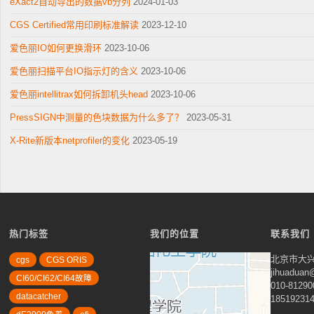
eXact2自动导出的数据vb分列
2024-01-03
CGS Certified常用印刷标准解读
2023-12-10
爱色丽IO如何更换滑环
2023-10-06
爱色丽扫描平台IO指示灯的含义
2023-10-06
爱色丽intellitrax如何拆卸机头head
2023-10-06
PressSIGN中测量的色块数据为什么多了？
2023-05-31
X-Rite新版本netprofiler的变化
2023-05-19
热门标签
我们的位置
联系我们
北京市大兴
cgs
CGS ORIS
jihuadua
CI60/CI62/CI64故障
010-81290
datacatcher
18519231