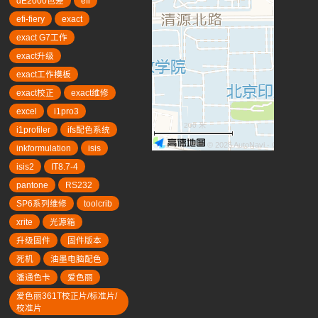
dE2000色差
efi
efi-fiery
exact
exact G7工作
exact升级
exact工作模板
exact校正
exact维修
excel
i1pro3
200 米
i1profiler
ifs配色系统
© 2026 AutoNavi
- GS(2019)63
inkformulation
isis
isis2
IT8.7-4
pantone
RS232
SP6系列维修
toolcrib
xrite
光源箱
升级固件
固件版本
死机
油墨电脑配色
潘通色卡
爱色丽
爱色丽361T校正片/标准片/
校准片