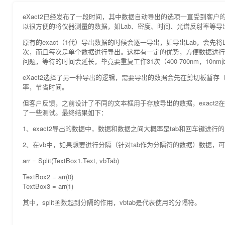
eXact2已经发布了一段时间，其中数据自动导出的选项一直受到客
以很方便的将仪器测量的数据，如Lab、密度、时间、光谱反射率等导出到
原有的exact（1代）导出数据的时候会逐一导出，如导出Lab，会
次，而且每次是单个数据进行导出。这样有一定的优势，方便数据进行
问题，等待的时间会延长，毕竟要重复工作31次（400-700nm，10n
eXact2选择了另一种导出的逻辑，需要导出的数据会先在剪切板暂
率，节省时间。
但客户反馈，之前设计了不同的文本框用于存放导出的数据，exact
了一些测试。最终结果如下：
1、exact2导出的数据中，数据和数据之间大概率是tab和回车键进行
2、在vb中，如果想要进行分隔（针对tab作为分隔符的数据）数据，
arr = Split(TextBox1.Text, vbTab)
TextBox2 = arr(0)
TextBox3 = arr(1)
其中，split函数起到分隔的作用，vbtab是代表使用的分隔符。