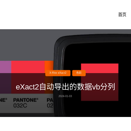
跳
首页
转
至
内
容
X-Rite eXact2
色彩
eXact2自动导出的数据vb分列
2024-01-03