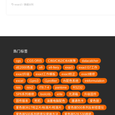
exact2
/
数据分列
热门标签
cgs
CGS ORIS
CI60/CI62/CI64故障
datacatcher
dE2000色差
efi
efi-fiery
exact
exact G7工作
exact升级
exact工作模板
exact校正
exact维修
excel
i1pro3
i1profiler
ifs配色系统
inkformulation
isis
isis2
IT8.7-4
pantone
RS232
SP6系列维修
toolcrib
xrite
光源箱
升级固件
固件版本
死机
油墨电脑配色
潘通色卡
爱色丽
爱色丽361T校正片/标准片/校准片
爱色丽500系列反射密度仪
爱色丽500系列密度仪使用方法
爱色丽528 530维修