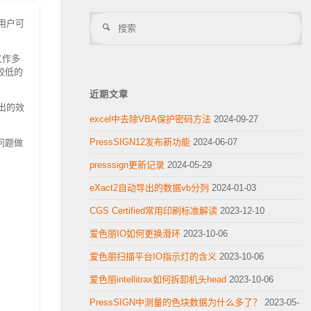
搜
用户可
搜
索
索
工作多
较低的
近期文章
出的效
excel中去除VBA保护密码方法
2024-09-27
问题做
PressSIGN12发布新功能
2024-06-07
presssign更新记录
2024-05-29
eXact2自动导出的数据vb分列
2024-01-03
CGS Certified常用印刷标准解读
2023-12-10
爱色丽IO如何更换滑环
2023-10-06
爱色丽扫描平台IO指示灯的含义
2023-10-06
爱色丽intellitrax如何拆卸机头head
2023-10-06
PressSIGN中测量的色块数据为什么多了？
2023-05-