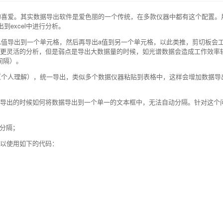
户的喜爱。其实数据导出软件是爱色丽的一个传统，在多款仪器中都有这个配置。
excel中进行分析。
先将L值导出到一个单元格，然后再导出a值到另一个单元格，以此类推，剪切板会
更灵活的分析，但是弱点是导出大数据量的时候，如光谱数据会造成工作效率
m间隔）。
存（个人理解），统一导出，类似多个数据仪器粘贴到表格中，这样会增加数据导
2在导出的时候如何将数据导出到一个单一的文本框中，无法自动分隔。针对这个
的分隔；
可以使用如下的代码：