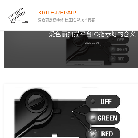
XRITE-REPAIR
爱色丽授权维修|校正|色彩技术博客
X-Rite IO
维修
爱色丽扫描平台IO指示灯的含义
2023-10-06