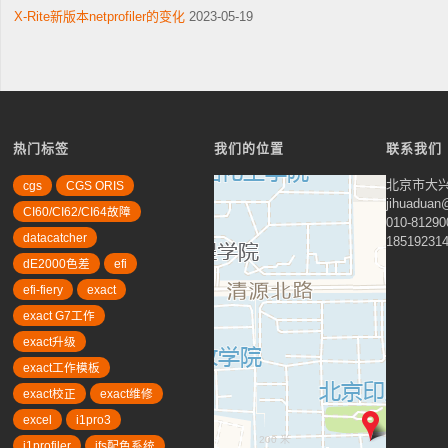
X-Rite新版本netprofiler的变化
2023-05-19
热门标签
我们的位置
联系我们
北京市大兴
cgs
CGS ORIS
jihuadua
CI60/CI62/CI64故障
010-81290
datacatcher
18519231
dE2000色差
efi
efi-fiery
exact
exact G7工作
exact升级
exact工作模板
exact校正
exact维修
excel
i1pro3
200 米
i1profiler
ifs配色系统