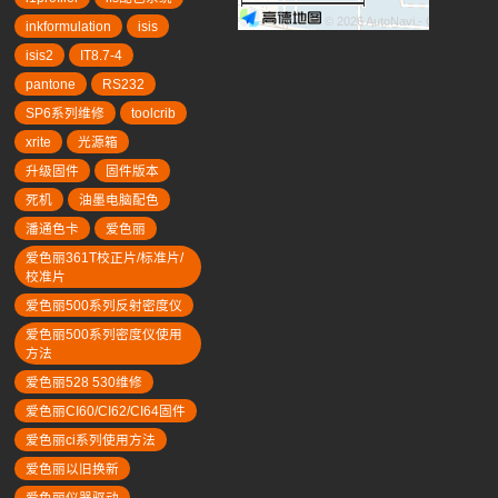
© 2026 AutoNavi
- GS(2019)63
inkformulation
isis
isis2
IT8.7-4
pantone
RS232
SP6系列维修
toolcrib
xrite
光源箱
升级固件
固件版本
死机
油墨电脑配色
潘通色卡
爱色丽
爱色丽361T校正片/标准片/
校准片
爱色丽500系列反射密度仪
爱色丽500系列密度仪使用
方法
爱色丽528 530维修
爱色丽CI60/CI62/CI64固件
爱色丽ci系列使用方法
爱色丽以旧换新
爱色丽仪器驱动