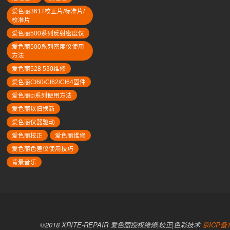
爱色丽361T校正片/标准片/
校准片
爱色丽500系列反射密度仪
爱色丽500系列密度仪使用
方法
爱色丽528 530维修
爱色丽CI60/CI62/CI64固件
爱色丽ci系列使用方法
爱色丽以旧换新
爱色丽仪器驱动
爱色丽校正
爱色丽维修
爱色丽色差仪使用技巧
背景音乐
©2018 XRITE-REPAIR 爱色丽授权维修|校正|色彩技术
京ICP备1