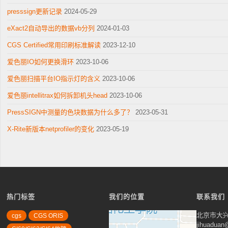
仪
presssign更新记录
2024-05-29
Ci7x00
eXact2自动导出的数据vb分列
2024-01-03
防
CGS Certified常用印刷标准解读
2023-12-10
护
爱色丽IO如何更换滑环
2023-10-06
外
罩"
爱色丽扫描平台IO指示灯的含义
2023-10-06
爱色丽intellitrax如何拆卸机头head
2023-10-06
PressSIGN中测量的色块数据为什么多了？
2023-05-31
X-Rite新版本netprofiler的变化
2023-05-19
热门标签
我们的位置
联系我们
北京市大兴
cgs
CGS ORIS
jihuadua