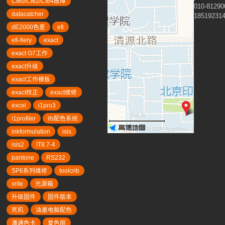
CI60/CI62/CI64故障
010-81290
datacatcher
18519231
dE2000色差
efi
efi-fiery
exact
exact G7工作
exact升级
exact工作模板
exact校正
exact维修
excel
i1pro3
200 米
i1profiler
ifs配色系统
© 2026 AutoNavi
- GS(2019)63
inkformulation
isis
isis2
IT8.7-4
pantone
RS232
SP6系列维修
toolcrib
xrite
光源箱
升级固件
固件版本
死机
油墨电脑配色
潘通色卡
爱色丽