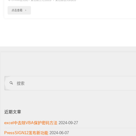
ci7x00台式机
/
爱色丽分光仪防护
/
爱色丽台式机防护
"
点击查看
[新
资
讯]
爱
色
丽
发
布
搜
台
索
式
积
分
近期文章
球
excel中去除VBA保护密码方法
2024-09-27
分
PressSIGN12发布新功能
2024-06-07
光