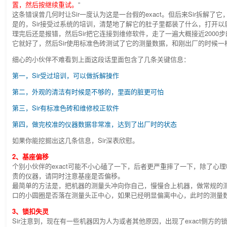
置，然后按继续重试。
”
这条错误曾几何时让Sir一度认为这是一台假的exact。但后来Sir拆解了
是的，Sir接受过系统的培训，清楚地了解它的肚子里都装了什么，打开
理完后还是报错，然后Sir把它连接到维修软件，走了一遍大概接近2000
它就好了，然后Sir使用标准色砖测试了它的测量数据，和刚出厂的时候一
细心的小伙伴不难看到上面这段话里面包含了几条关键信息：
第一，Sir受过培训，可以做拆解操作
第二，外观的清洁有时候是不够的，里面的脏更可怕
第三，Sir有标准色砖和维修校正软件
第四，做完校准的仪器数据非常准，达到了出厂时的状态
如果你能挖掘出这几条信息，Sir深表欣慰。
2、基座偏移
个别小伙伴的exact可能不小心磕了一下，后者更严重摔了一下，除了心
贵的仪器，请同时注意基座是否偏移。
最简单的方法是，把机器的测量头冲向你自己，慢慢合上机器，做常规的
口的小圆圈是否落在测量头正中心，如果已经明显偏离中心，此时的测量
3、锁扣失灵
Sir注意到，现在有一些机器因为人为或者其他原因，出现了exact侧方