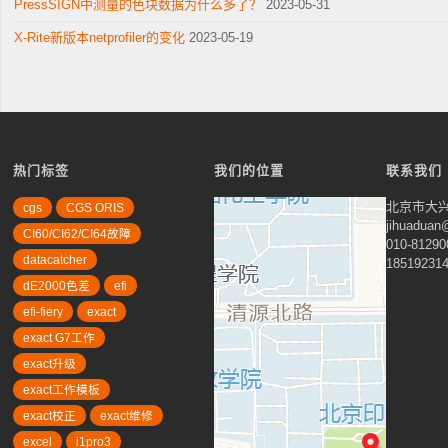
PressSIGN中测量的色块数据为什么多了？
2023-05-31
X-Rite新版本netprofiler的变化
2023-05-19
热门标签
我们的位置
联系我们
北京市大兴
cgs
CGS ORIS
jihuadua
CI60/CI62/CI64故障
010-81290
datacatcher
18519231
dE2000色差
efi
efi-fiery
exact
exact G7工作
exact升级
exact工作模板
exact校正
exact维修
excel
i1pro3