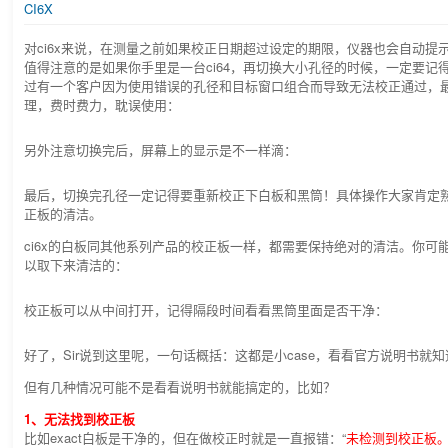
CI6X
对ci6x来说，在测量之前如果校正日期超过设定的期限，仪器也会自动提
值得注意的是如果你手里是一台ci64，再切换大小孔径的时候，一定要记得
过有一个客户因为使用错误的孔径和目标窗口组合而导致无法校正通过，
理，费时费力，耽误使用：
另外注意切换完后，屏幕上的显示是不一样滴：
最后，切换完孔径一定记得要重新校正下白板和黑筒！具体操作大家肯定
正板的清洁。
ci6x的白板同其他系列产品的校正板一样，都需要保持绝对的清洁。你可
以取下来清洁的：
校正板可以从中间打开，记得隔段时间看看黑筒里面是否干净：
好了，Sir说到这里呢，一句话概括：这都是小case，看看官方说明书就
但有几种情况可能不是看看说明书就能搞定的，比如？
1、无法找到校正板
比如exact白板是干净的，但在做校正时就是一直报错：“
未检测到校正板