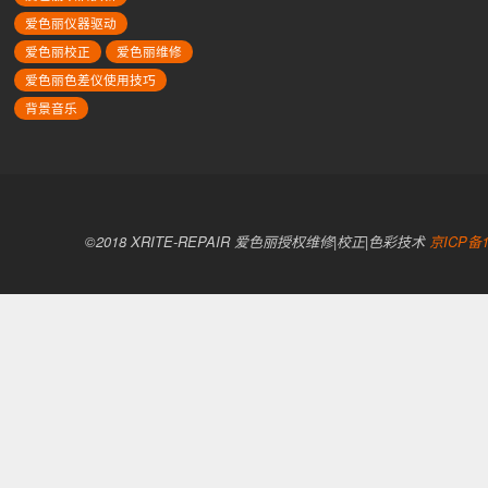
爱色丽仪器驱动
爱色丽校正
爱色丽维修
爱色丽色差仪使用技巧
背景音乐
©2018 XRITE-REPAIR 爱色丽授权维修|校正|色彩技术
京ICP备1