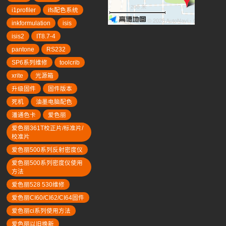
200 米
i1profiler
ifs配色系统
© 2026 AutoNavi
- GS(2019)63
inkformulation
isis
isis2
IT8.7-4
pantone
RS232
SP6系列维修
toolcrib
xrite
光源箱
升级固件
固件版本
死机
油墨电脑配色
潘通色卡
爱色丽
爱色丽361T校正片/标准片/
校准片
爱色丽500系列反射密度仪
爱色丽500系列密度仪使用
方法
爱色丽528 530维修
爱色丽CI60/CI62/CI64固件
爱色丽ci系列使用方法
爱色丽以旧换新