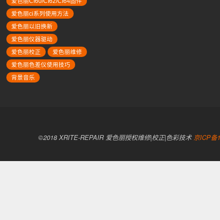
爱色丽CI60/CI62/CI64固件
爱色丽ci系列使用方法
爱色丽以旧换新
爱色丽仪器驱动
爱色丽校正
爱色丽维修
爱色丽色差仪使用技巧
背景音乐
©2018 XRITE-REPAIR 爱色丽授权维修|校正|色彩技术
京ICP备1