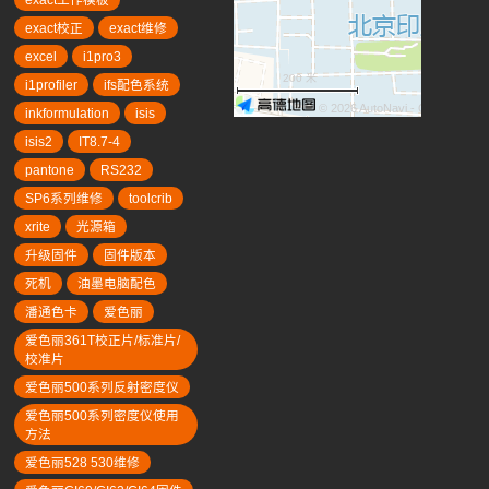
exact校正
exact维修
excel
i1pro3
200 米
i1profiler
ifs配色系统
© 2026 AutoNavi
- GS(2019)63
inkformulation
isis
isis2
IT8.7-4
pantone
RS232
SP6系列维修
toolcrib
xrite
光源箱
升级固件
固件版本
死机
油墨电脑配色
潘通色卡
爱色丽
爱色丽361T校正片/标准片/
校准片
爱色丽500系列反射密度仪
爱色丽500系列密度仪使用
方法
爱色丽528 530维修