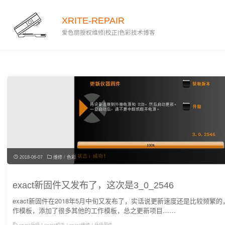
XRITE-REPAIR
爱色丽授权维修|校正|色彩技术博客
2018-06-07
维修
/
色彩
exact新固件又发布了，这次是3_0_2546
exact新固件在2018年5月中旬又发布了，实话说更新速度还是比较频繁
作模板，添加了很多其他的工作模板，总之更新项目……