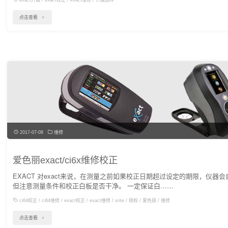
exact升级
/
exact校正
/
exact维修
/
升级固件
"exact
点击查看
新
固
件
又
发
布
了，
这
2017-07-08
维修
次
是
爱色丽exact/ci6x维修校正
3_0_2546"
EXACT 对exact来说，在测量之前如果校正日期超过设定的期限，仪器
但注意测量条件和校正白板是否干净。 一定保证白……
ci64校正
/
ci64维修
/
exact校正
/
exact维修
/
xrite
/
授权
/
爱色丽
/
维修
"爱
点击查看