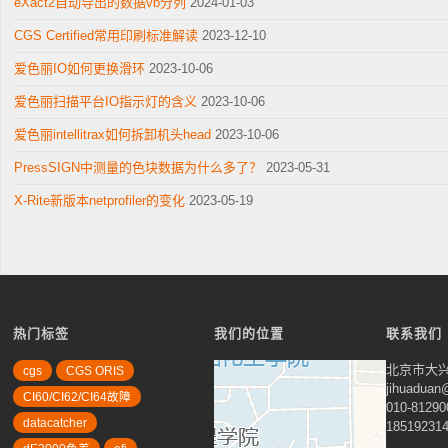
eXact2自动导出的数据vb分列
2024-01-03
CGS Certified常用印刷标准解读
2023-12-10
爱色丽IO如何更换滑环
2023-10-06
爱色丽扫描平台IO指示灯的含义
2023-10-06
爱色丽intellitrax如何拆卸机头head
2023-10-06
PressSIGN中测量的色块数据为什么多了？
2023-05-31
X-Rite新版本netprofiler的变化
2023-05-19
热门标签
我们的位置
联系我们
北京市大兴
cgs
CGS ORIS
jihuadua
CI60/CI62/CI64故障
010-81290
datacatcher
18519231