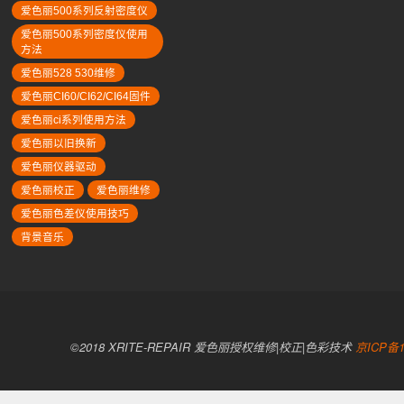
爱色丽500系列反射密度仪
爱色丽500系列密度仪使用
方法
爱色丽528 530维修
爱色丽CI60/CI62/CI64固件
爱色丽ci系列使用方法
爱色丽以旧换新
爱色丽仪器驱动
爱色丽校正
爱色丽维修
爱色丽色差仪使用技巧
背景音乐
©2018 XRITE-REPAIR 爱色丽授权维修|校正|色彩技术
京ICP备1