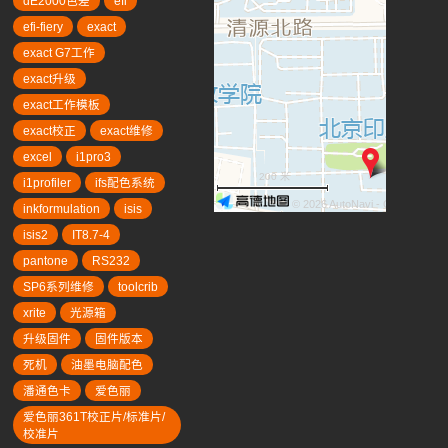
dE2000色差
efi
efi-fiery
exact
exact G7工作
exact升级
exact工作模板
exact校正
exact维修
excel
i1pro3
200 米
i1profiler
ifs配色系统
© 2026 AutoNavi
- GS(2019)63
inkformulation
isis
isis2
IT8.7-4
pantone
RS232
SP6系列维修
toolcrib
xrite
光源箱
升级固件
固件版本
死机
油墨电脑配色
潘通色卡
爱色丽
爱色丽361T校正片/标准片/
校准片