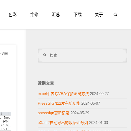
搜索
色彩
维修
汇总
下载
关于
搜
为仪器
搜
索
索
近期文章
excel中去除VBA保护密码方法
2024-09-27
PressSIGN12发布新功能
2024-06-07
presssign更新记录
2024-05-29
eXact2自动导出的数据vb分列
2024-01-03