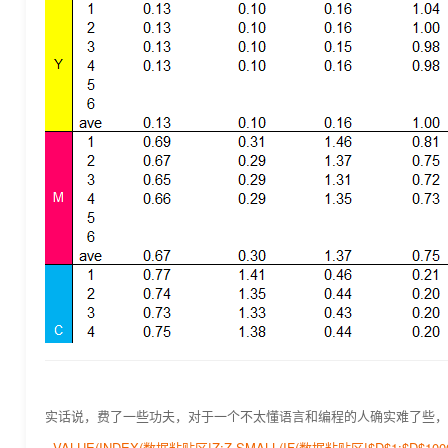
实话说，费了一些功夫，对于一个不太懂语言和编程的人确实难了些，直到
=VALUE(INDEX(数据粘贴区!Z:Z,SMALL(IF(数据粘贴区!$D$1:$D$1000=