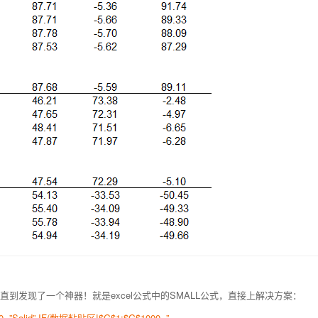
发现了一个神器！就是excel公式中的SMALL公式，直接上解决方案：
”Solid”,IF(数据粘贴区!$G$1:$G$1000=”