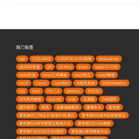
热门标签
cgs
CGS ORIS
CI60/CI62/CI64故障
datacatcher
dE2000色差
efi
efi-fiery
exact
exact G7工作
exact升级
exact工作模板
exact校正
exact维修
excel
i1pro3
i1profiler
ifs配色系统
inkformulation
isis
isis2
IT8.7-4
pantone
RS232
SP6系列维修
toolcrib
xrite
光源箱
升级固件
固件版本
死机
油墨电脑配色
潘通色卡
爱色丽
爱色丽361T校正片/标准片/校准片
爱色丽500系列反射密度仪
爱色丽500系列密度仪使用方法
爱色丽528 530维修
爱色丽CI60/CI62/CI64固件
爱色丽ci系列使用方法