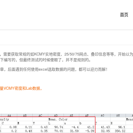
跳
2018-06-27
首页
转
至
内
 文件，需要获取常规的如KCMY实地密度、25/50/75网点、叠印信息等等，开始以
下编写的，但最终测试的时候傻眼了，并不是规则的。
容
，后面遇到任何使用excel选取数据的问题，都可以迎刃而解！
测量VCMY密度和Lab数据，