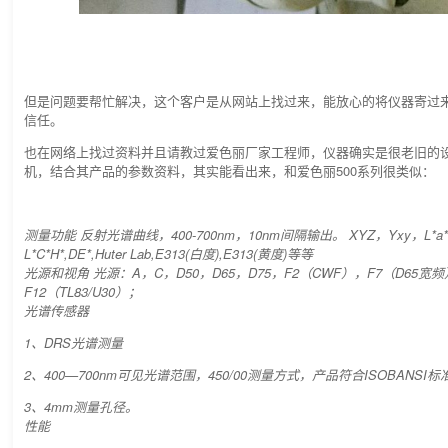
但是问题要帮忙解决，这个客户是从网站上找过来，能放心的将仪器寄过
信任。
也在网络上找过资料并且请教过爱色丽厂家工程师，仪器确实是很老旧的
机，结合其产品的参数资料，其实能看出来，和爱色丽500系列很类似：
测量功能 反射光谱曲线，400-700nm，10nm间隔输出。 XYZ，Yxy，L*a*b
L*C*H*,DE*,Huter Lab,E313(白度),E313(黄度)等等
光源和视角 光源：A，C，D50，D65，D75，F2（CWF），F7（D65宽频
F12（TL83/U30）；
光谱传感器
1、DRS光谱测量
2、400—700nm可见光谱范围，450/00测量方式，产品符合ISOBANSI标
3、4mm测量孔径。
性能