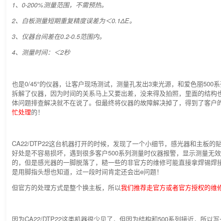
1、0-200%测量范围，不需预热。
2、白板测量短期重复精度误差为＜0.1ΔE。
3、仪器台间差在0.2-0.5范围内。
4、测量时间：＜2秒
也是0/45°的仪器，让客户现场测试，测量孔发出3束光源，和爱色丽500
拆解了仪器，因为时间的关系马上又要出差，没来得及拍照，里面的结构也
体问题排查解决就不在说了。但最终将仪器的故障解决掉了，得到了客户
忙处理
的！
CA22/DTP22这台机器打开的时候，发现了一个小细节，感光器和主板
好处是不容易损坏，遇到很多客户500系列测量时仪器报警，显示测量无效
的，但是感光器的一脚脱落了，糙一些的非官方的维修可能直接拿焊锡焊
是用脚指头想也知道，过一段时间肯定还会出e问题！
但官方的处理方式是整个换主板，所以
我们推荐走官方或者官方授权的维
因为CA22/DTP22这类机器很少见了，但因为结构和500系列接近，所