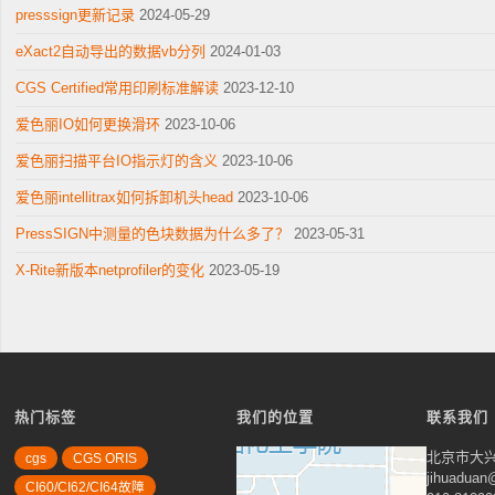
presssign更新记录
2024-05-29
eXact2自动导出的数据vb分列
2024-01-03
CGS Certified常用印刷标准解读
2023-12-10
爱色丽IO如何更换滑环
2023-10-06
爱色丽扫描平台IO指示灯的含义
2023-10-06
爱色丽intellitrax如何拆卸机头head
2023-10-06
PressSIGN中测量的色块数据为什么多了？
2023-05-31
X-Rite新版本netprofiler的变化
2023-05-19
热门标签
我们的位置
联系我们
北京市大兴
cgs
CGS ORIS
jihuadua
CI60/CI62/CI64故障