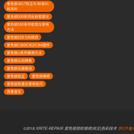
爱色丽361T校正片/标准片/
校准片
爱色丽500系列反射密度仪
爱色丽500系列密度仪使用
方法
爱色丽528 530维修
爱色丽CI60/CI62/CI64固件
爱色丽ci系列使用方法
爱色丽以旧换新
爱色丽仪器驱动
爱色丽校正
爱色丽维修
爱色丽色差仪使用技巧
背景音乐
©2018 XRITE-REPAIR 爱色丽授权维修|校正|色彩技术
京ICP备1