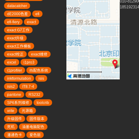
010-81290
datacatcher
18519231
dE2000色差
efi
efi-fiery
exact
exact G7工作
exact升级
exact工作模板
exact校正
exact维修
excel
i1pro3
200 米
i1profiler
ifs配色系统
© 2026 AutoNavi
- GS(2019)63
inkformulation
isis
isis2
IT8.7-4
pantone
RS232
SP6系列维修
toolcrib
xrite
光源箱
升级固件
固件版本
死机
油墨电脑配色
潘通色卡
爱色丽