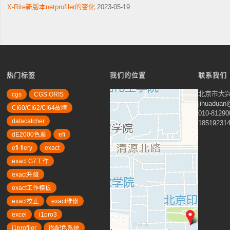
X-Rite新版本netprofiler的变化
2023-05-19
热门标签
我们的位置
联系我们
北京市大兴
cgs
CGS ORIS
jihuadua
CI60/CI62/CI64故障
010-81290
datacatcher
18519231
dE2000色差
efi
efi-fiery
exact
exact G7工作
exact升级
exact工作模板
exact校正
exact维修
excel
i1pro3
200 米
i1profiler
ifs配色系统