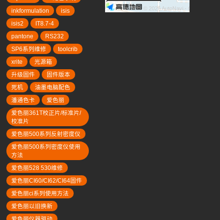
© 2026 AutoNavi
- GS(2019)63
inkformulation
isis
isis2
IT8.7-4
pantone
RS232
SP6系列维修
toolcrib
xrite
光源箱
升级固件
固件版本
死机
油墨电脑配色
潘通色卡
爱色丽
爱色丽361T校正片/标准片/
校准片
爱色丽500系列反射密度仪
爱色丽500系列密度仪使用
方法
爱色丽528 530维修
爱色丽CI60/CI62/CI64固件
爱色丽ci系列使用方法
爱色丽以旧换新
爱色丽仪器驱动