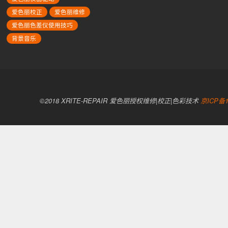
爱色丽校正
爱色丽维修
爱色丽色差仪使用技巧
背景音乐
©2018 XRITE-REPAIR 爱色丽授权维修|校正|色彩技术
京ICP备1