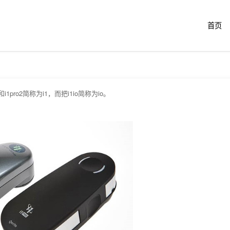
跳
2018-07-16
首页
转
至
内
pro2简称为i1，而把i1io简称为io。
容