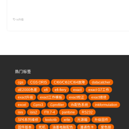
io升级
热门标签
cgs
CGS ORIS
CI60/CI62/CI64故障
datacatcher
dE2000色差
efi
efi-fiery
exact
exact G7工作
exact升级
exact工作模板
exact校正
exact维修
excel
i1pro3
i1profiler
ifs配色系统
inkformulation
isis
isis2
IT8.7-4
pantone
RS232
SP6系列维修
toolcrib
xrite
光源箱
升级固件
固件版本
死机
油墨电脑配色
潘通色卡
爱色丽