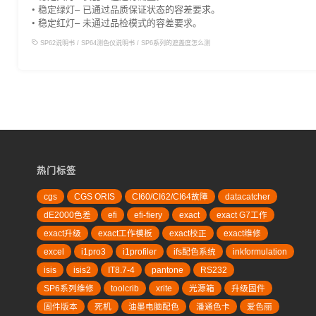
• 稳定绿灯– 已通过品质保证状态的容差要求。
• 稳定红灯– 未通过品检模式的容差要求。
SP62说明书
/
SP64测色仪说明书
/
SP6系列的遮盖度怎么测
热门标签
cgs
CGS ORIS
CI60/CI62/CI64故障
datacatcher
dE2000色差
efi
efi-fiery
exact
exact G7工作
exact升级
exact工作模板
exact校正
exact维修
excel
i1pro3
i1profiler
ifs配色系统
inkformulation
isis
isis2
IT8.7-4
pantone
RS232
SP6系列维修
toolcrib
xrite
光源箱
升级固件
固件版本
死机
油墨电脑配色
潘通色卡
爱色丽