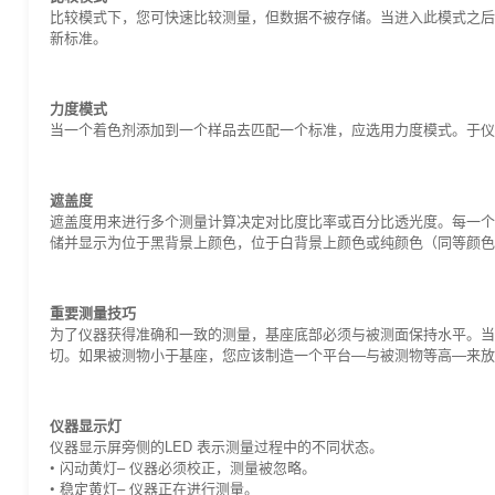
比较模式下，您可快速比较测量，但数据不被存储。当进入此模式之后
新标准。
力度模式
当一个着色剂添加到一个样品去匹配一个标准，应选用力度模式。于仪
遮盖度
遮盖度用来进行多个测量计算决定对比度比率或百分比透光度。每一个
储并显示为位于黑背景上颜色，位于白背景上颜色或纯颜色（同等颜色 @
重要测量技巧
为了仪器获得准确和一致的测量，基座底部必须与被测面保持水平。当
切。如果被测物小于基座，您应该制造一个平台—与被测物等高—来放置
仪器显示灯
仪器显示屏旁侧的LED 表示测量过程中的不同状态。
• 闪动黄灯– 仪器必须校正，测量被忽略。
• 稳定黄灯– 仪器正在进行测量。