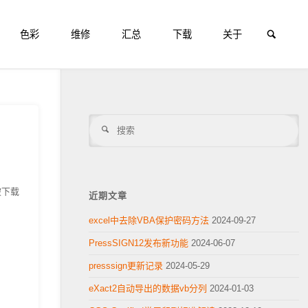
搜索
色彩
维修
汇总
下载
关于
搜
搜
索
索
被下载
近期文章
excel中去除VBA保护密码方法
2024-09-27
PressSIGN12发布新功能
2024-06-07
presssign更新记录
2024-05-29
eXact2自动导出的数据vb分列
2024-01-03