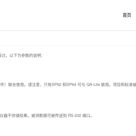
跳
2018-07-17
首页
转
至
内
探讨。以下为参数的说明：
容
e 软件）联合使用。请注意，只有SP62 和SP64 可与 QA-Lite 联用。项目和标准
器不存储结果。被测数据可被传送到 RS-232 端口。