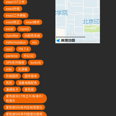
exact G7工作
exact升级
exact工作模板
exact校正
exact维修
excel
i1pro3
200 米
i1profiler
ifs配色系统
© 2026 AutoNavi
- GS(2019)63
inkformulation
isis
isis2
IT8.7-4
pantone
RS232
SP6系列维修
toolcrib
xrite
光源箱
升级固件
固件版本
死机
油墨电脑配色
潘通色卡
爱色丽
爱色丽361T校正片/标准片/
校准片
爱色丽500系列反射密度仪
爱色丽500系列密度仪使用