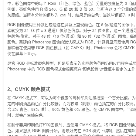
中，彩色图像中的每个 RGB（红色、绿色、蓝色）分量的强度值为 0（黑色
例如，亮红色使用 R 值 246、G 值 20 和 B 值 50。当所有这 3 个分
灰度级。当所有分量的值均为 255 时，结果是纯白色；当这些值都为 0 
RGB 图像使用三种颜色或通道在屏幕上重现颜色。在 8 位/通道的图像
素转换为 24（8 位 x 3 通道）位颜色信息。对于 24 位图像，这三个通道最
种颜色/像素。对于 48 位（16 位/通道）和 96 位（32 位/通道）图像
颜色。新建的 Photoshop 图像的默认模式为 RGB，计算机显示器使用 
意味着在使用非 RGB 颜色模式（如 CMYK）时，Photoshop 会将 CMY
便在屏幕上显示。
尽管 RGB 是标准颜色模型，但是所表示的实际颜色范围仍因应用程序或
Photoshop 中的 RGB 颜色模式会根据您在“颜色设置”对话框中指定的
2、CMYK 颜色模式
在 CMYK 模式下，可以为每个像素的每种印刷油墨指定一个百分比值。
定的印刷油墨颜色百分比较低；而为较暗（阴影）颜色指定的百分比较高
含 2% 青色、93% 洋红、90% 黄色和 0% 黑色。在 CMYK 图像中，当
时，就会产生纯白色。
在制作要用印刷色打印的图像时，应使用 CMYK 模式。将 RGB 图像转换为
色。如果您从 RGB 图像开始，则最好先在 RGB 模式下编辑，然后在编