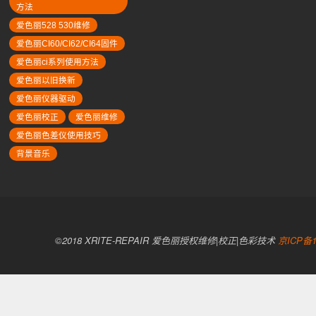
方法
爱色丽528 530维修
爱色丽CI60/CI62/CI64固件
爱色丽ci系列使用方法
爱色丽以旧换新
爱色丽仪器驱动
爱色丽校正
爱色丽维修
爱色丽色差仪使用技巧
背景音乐
©2018 XRITE-REPAIR 爱色丽授权维修|校正|色彩技术
京ICP备1