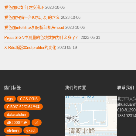
爱色丽IO如何更换滑环
2023-10-06
爱色丽扫描平台IO指示灯的含义
2023-10-06
爱色丽intellitrax如何拆卸机头head
2023-10-06
PressSIGN中测量的色块数据为什么多了？
2023-05-31
X-Rite新版本netprofiler的变化
2023-05-19
热门标签
我们的位置
联系我们
北京市大兴
cgs
CGS ORIS
jihuadua
CI60/CI62/CI64故障
010-81290
datacatcher
18519231
dE2000色差
efi
efi-fiery
exact