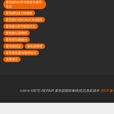
爱色丽500系列密度仪使用
方法
爱色丽528 530维修
爱色丽CI60/CI62/CI64固件
爱色丽ci系列使用方法
爱色丽以旧换新
爱色丽仪器驱动
爱色丽校正
爱色丽维修
爱色丽色差仪使用技巧
背景音乐
©2018 XRITE-REPAIR 爱色丽授权维修|校正|色彩技术
京ICP备1