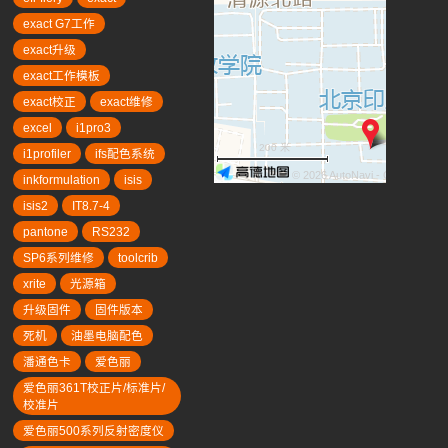
exact G7工作
exact升级
exact工作模板
exact校正
exact维修
excel
i1pro3
200 米
i1profiler
ifs配色系统
© 2026 AutoNavi
- GS(2019)63
inkformulation
isis
isis2
IT8.7-4
pantone
RS232
SP6系列维修
toolcrib
xrite
光源箱
升级固件
固件版本
死机
油墨电脑配色
潘通色卡
爱色丽
爱色丽361T校正片/标准片/
校准片
爱色丽500系列反射密度仪