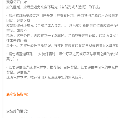
观察箱开口对
应的区域，应尽量避免来自环境光（自然光或人造光）的干扰。
• 悬吊式灯箱安装要求用户开发可控查看环境。来自其他光源的污染会减
因此，评估区域
应始终避开环境光（自然光或人造光）。 悬吊式灯箱的最佳位置应该是没
空间。如果不
能满足这些条件，则应建立一个观察箱。光源应安装在距最近的墙面 2 英
性带来的问题
最小化。为避免颜色判断错误，样本所在位置的背景与观察的附近区域应
• 请勿堵塞通风孔 — 安装灯箱时，每个灯箱之间或灯箱与墙面之间的最小距离
英寸）。
• 若要评估哑光或浅色样本，推荐使用白色背景。若要评估中间色的中光
背景。评估高光
或深色样本时，推荐使用无光泽或平坦的黑色背景。
底座安装指南：
安装好的情况：