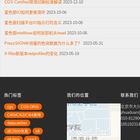
CGS Certified常用印刷标准解读
2023-12-10
爱色丽IO如何更换滑环
2023-10-06
爱色丽扫描平台IO指示灯的含义
2023-10-06
爱色丽intellitrax如何拆卸机头head
2023-10-06
PressSIGN中测量的色块数据为什么多了？
2023-05-31
X-Rite新版本netprofiler的变化
2023-05-19
热门标签
我们的位置
联系我们
北京市大兴
cgs
CGS ORIS
jihuadua
CI60/CI62/CI64故障
010-81290
datacatcher
18519231
dE2000色差
efi
efi-fiery
exact