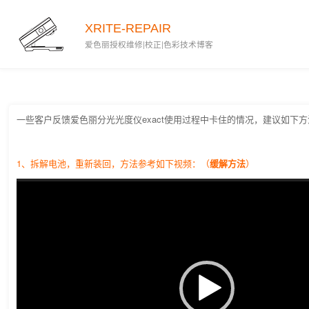
2020-07-22
XRITE-REPAIR
爱色丽授权维修|校正|色彩技术博客
一些客户反馈爱色丽分光光度仪exact使用过程中卡住的情况，建议如下
1、拆解电池，重新装回，方法参考如下视频：（
缓解方法
）
视
频
播
放
器