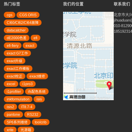
热门标签
我们的位置
联系我们
北京市大兴
cgs
CGS ORIS
jihuadua
CI60/CI62/CI64故障
010-81290
datacatcher
18519231
dE2000色差
efi
efi-fiery
exact
exact G7工作
exact升级
exact工作模板
exact校正
exact维修
excel
i1pro3
200 米
i1profiler
ifs配色系统
© 2026 AutoNavi
- GS(2019)63
inkformulation
isis
isis2
IT8.7-4
pantone
RS232
SP6系列维修
toolcrib
xrite
光源箱