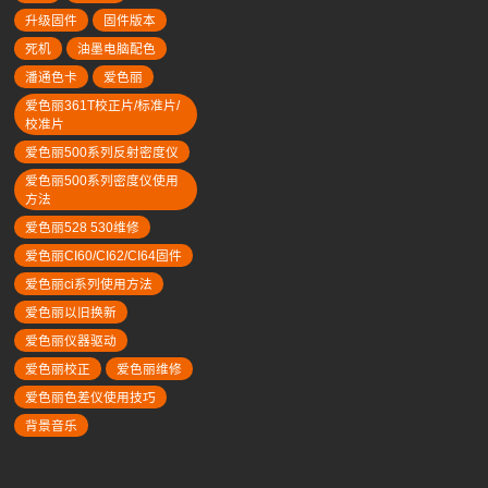
升级固件
固件版本
死机
油墨电脑配色
潘通色卡
爱色丽
爱色丽361T校正片/标准片/
校准片
爱色丽500系列反射密度仪
爱色丽500系列密度仪使用
方法
爱色丽528 530维修
爱色丽CI60/CI62/CI64固件
爱色丽ci系列使用方法
爱色丽以旧换新
爱色丽仪器驱动
爱色丽校正
爱色丽维修
爱色丽色差仪使用技巧
背景音乐