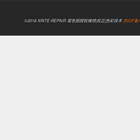
©2018 XRITE-REPAIR 爱色丽授权维修|校正|色彩技术
京ICP备1